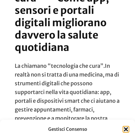
sensori e portali
digitali migliorano
davvero la salute
quotidiana
La chiamano “tecnologia che cura”.In
realtà non si tratta di una medicina, ma di
strumenti digitali che possono
supportarci nella vita quotidiana: app,
portali e dispositivi smart che ci aiutano a
gestire appuntamenti, farmaci,
prevenzione e a monitorare la nostra
salute. Alcune soluzioni forse le conosci
Gestisci Consenso