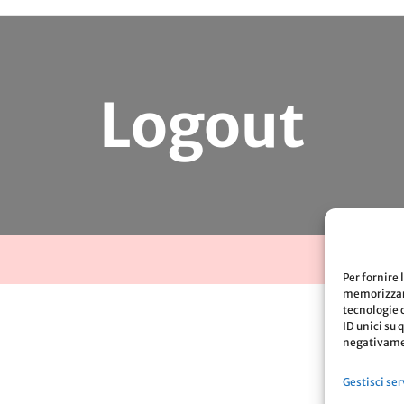
Logout
Per fornire 
memorizzare
tecnologie 
ID unici su 
negativamen
Gestisci ser