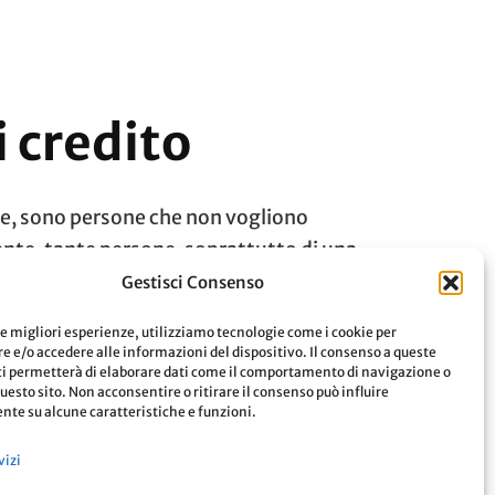
 credito
e, sono persone che non vogliono
mente, tante persone, soprattutto di una
 Per …
Gestisci Consenso
le migliori esperienze, utilizziamo tecnologie come i cookie per
 e/o accedere alle informazioni del dispositivo. Il consenso a queste
Leggi
ci permetterà di elaborare dati come il comportamento di navigazione o
questo sito. Non acconsentire o ritirare il consenso può influire
te su alcune caratteristiche e funzioni.
vizi