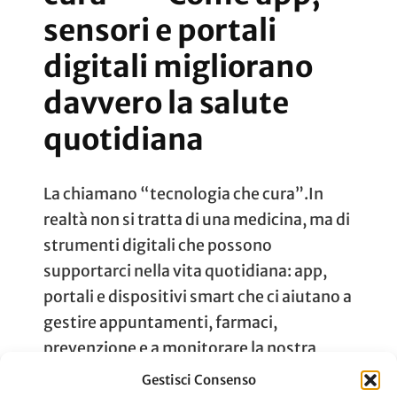
sensori e portali
digitali migliorano
davvero la salute
quotidiana
La chiamano “tecnologia che cura”.In
realtà non si tratta di una medicina, ma di
strumenti digitali che possono
supportarci nella vita quotidiana: app,
portali e dispositivi smart che ci aiutano a
gestire appuntamenti, farmaci,
prevenzione e a monitorare la nostra
salute. Alcune soluzioni forse le conosci
Gestisci Consenso