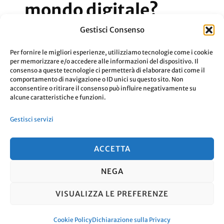
mondo digitale?
Gestisci Consenso
Chi sopravviverà in un mondo sempre più
Per fornire le migliori esperienze, utilizziamo tecnologie come i cookie
digitale? Discutiamone insieme.
per memorizzare e/o accedere alle informazioni del dispositivo. Il
consenso a queste tecnologie ci permetterà di elaborare dati come il
comportamento di navigazione o ID unici su questo sito. Non
acconsentire o ritirare il consenso può influire negativamente su
Su
Aggiornato Il
5 Dicembre 2019
0 Commenti
alcune caratteristiche e funzioni.
Chi
Leggi
Gestisci servizi
Si
Salver
ACCETTA
In
NEGA
Un
© Copyright 2026
. Tutti i diritti
Mondo
VISUALIZZA LE PREFERENZE
riservati.
Travel Nomad | Sviluppato da
Digital
Blossom Themes
. Powered by
WordPress
.
Cookie Policy
Dichiarazione sulla Privacy