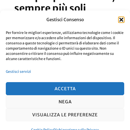
sempre più soli
Gestisci Consenso
Sempre più connessi ma sempre più soli,
Per fornire le migliori esperienze, utilizziamo tecnologie come i cookie
non è un film ma la realtà delle cose.
per memorizzare e/o accedere alle informazioni del dispositivo. Il
consenso a queste tecnologie ci permetterà di elaborare dati come il
comportamento di navigazione o ID unici su questo sito. Non
acconsentire o ritirare il consenso può influire negativamente su
Su
Aggiornato Il
14 Gennaio 2021
0 Commenti
alcune caratteristiche e funzioni.
Sempr
Leggi
Gestisci servizi
Più
Conness
ACCETTA
Sempr
NEGA
Più
© Copyright 2026
. Tutti i diritti
Soli
VISUALIZZA LE PREFERENZE
riservati.
Travel Nomad | Sviluppato da
Blossom Themes
. Powered by
WordPress
.
Cookie Policy
Dichiarazione sulla Privacy