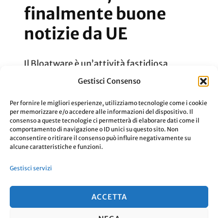
finalmente buone
notizie da UE
Il Bloatware è un’attività fastidiosa
presente in quasi tutti i device e, grazie
Gestisci Consenso
all’Unione Europea, sta per avere vita
Per fornire le migliori esperienze, utilizziamo tecnologie come i cookie
dura.
per memorizzare e/o accedere alle informazioni del dispositivo. Il
consenso a queste tecnologie ci permetterà di elaborare dati come il
comportamento di navigazione o ID unici su questo sito. Non
acconsentire o ritirare il consenso può influire negativamente su
Aggiornato Il
12 Ottobre 2020
Leggi
alcune caratteristiche e funzioni.
Gestisci servizi
ACCETTA