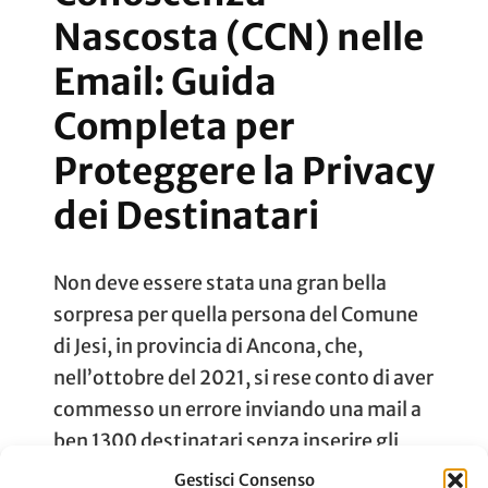
Nascosta (CCN) nelle
Email: Guida
Completa per
Proteggere la Privacy
dei Destinatari
Non deve essere stata una gran bella
sorpresa per quella persona del Comune
di Jesi, in provincia di Ancona, che,
nell’ottobre del 2021, si rese conto di aver
commesso un errore inviando una mail a
ben 1300 destinatari senza inserire gli
indirizzi in Copia Conoscenza Nascosta (in
Gestisci Consenso