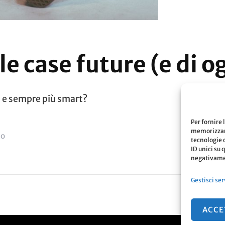
lle case future (e di o
re e sempre più smart?
Per fornire 
memorizzare
Su
to
tecnologie 
ID unici su 
I
negativamen
Dispositivi
Gestisci ser
Delle
Case
ACCE
Future