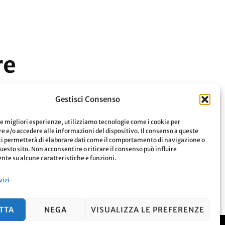
re
Gestisci Consenso
le migliori esperienze, utilizziamo tecnologie come i cookie per
 e/o accedere alle informazioni del dispositivo. Il consenso a queste
Leggi
ci permetterà di elaborare dati come il comportamento di navigazione o
questo sito. Non acconsentire o ritirare il consenso può influire
te su alcune caratteristiche e funzioni.
vizi
TTA
NEGA
VISUALIZZA LE PREFERENZE