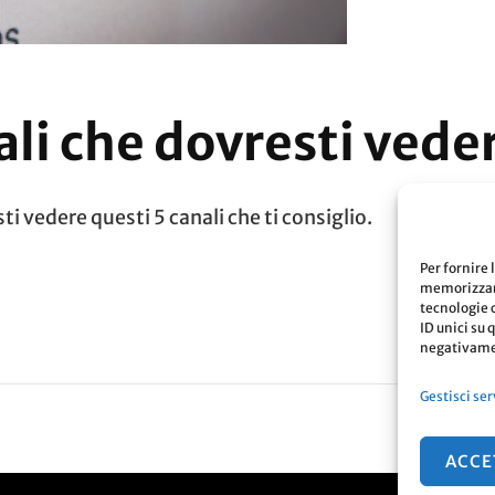
li che dovresti vede
i vedere questi 5 canali che ti consiglio.
Per fornire 
memorizzare
tecnologie 
ID unici su 
negativamen
Gestisci ser
ACCE