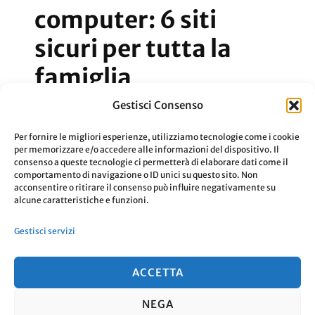
computer: 6 siti
sicuri per tutta la
famiglia
Gestisci Consenso
Ecco a voi un elenco di siti sicuri per tutta
Per fornire le migliori esperienze, utilizziamo tecnologie come i cookie
la famiglia.
per memorizzare e/o accedere alle informazioni del dispositivo. Il
consenso a queste tecnologie ci permetterà di elaborare dati come il
comportamento di navigazione o ID unici su questo sito. Non
acconsentire o ritirare il consenso può influire negativamente su
Aggiornato Il
16 Marzo 2021
Leggi
alcune caratteristiche e funzioni.
Gestisci servizi
ACCETTA
NEGA