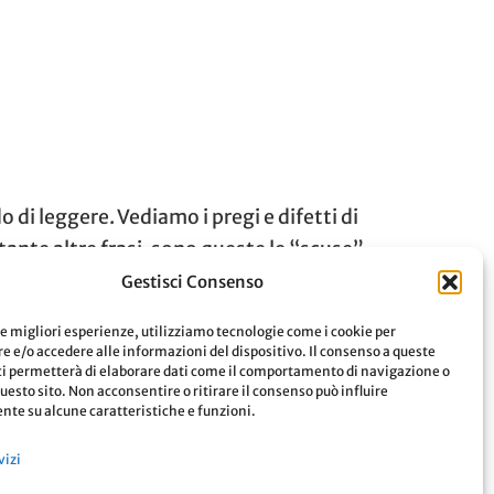
i leggere. Vediamo i pregi e difetti di
tante altre frasi, sono queste le “scuse”
Gestisci Consenso
le migliori esperienze, utilizziamo tecnologie come i cookie per
 e/o accedere alle informazioni del dispositivo. Il consenso a queste
Leggi
ci permetterà di elaborare dati come il comportamento di navigazione o
questo sito. Non acconsentire o ritirare il consenso può influire
te su alcune caratteristiche e funzioni.
vizi