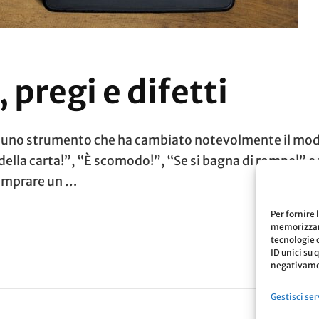
pregi e difetti
è uno strumento che ha cambiato notevolmente il modo d
della carta!”, “È scomodo!”, “Se si bagna di rompe!” e 
comprare un …
Per fornire 
memorizzare
tecnologie 
ID unici su 
negativamen
Gestisci ser