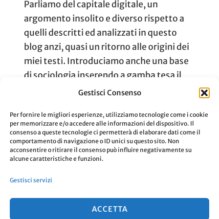
Parliamo del capitale digitale, un
argomento insolito e diverso rispetto a
quelli descritti ed analizzati in questo
blog anzi, quasi un ritorno alle origini dei
miei testi. Introduciamo anche una base
di sociologia inserendo a gamba tesa il
nome del sociologo Pierre Bourdieu, che
Gestisci Consenso
ha contribuito molto nel campo della
Per fornire le migliori esperienze, utilizziamo tecnologie come i cookie
filosofia, antropologia e la già …
per memorizzare e/o accedere alle informazioni del dispositivo. Il
consenso a queste tecnologie ci permetterà di elaborare dati come il
comportamento di navigazione o ID unici su questo sito. Non
acconsentire o ritirare il consenso può influire negativamente su
Aggiornato Il
10 Aprile 2022
Leggi
alcune caratteristiche e funzioni.
Gestisci servizi
ACCETTA