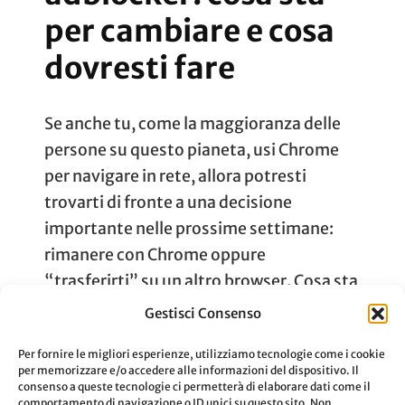
per cambiare e cosa
dovresti fare
Se anche tu, come la maggioranza delle
persone su questo pianeta, usi Chrome
per navigare in rete, allora potresti
trovarti di fronte a una decisione
importante nelle prossime settimane:
rimanere con Chrome oppure
“trasferirti” su un altro browser. Cosa sta
succedendo Chrome è un browser che,
Gestisci Consenso
come tutti i software, si aggiorna e si
Per fornire le migliori esperienze, utilizziamo tecnologie come i cookie
adatta …
per memorizzare e/o accedere alle informazioni del dispositivo. Il
consenso a queste tecnologie ci permetterà di elaborare dati come il
comportamento di navigazione o ID unici su questo sito. Non