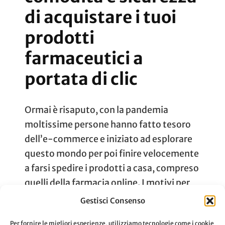
di acquistare i tuoi
prodotti
farmaceutici a
portata di clic
Ormai è risaputo, con la pandemia
moltissime persone hanno fatto tesoro
dell’e-commerce e iniziato ad esplorare
questo mondo per poi finire velocemente
a farsi spedire i prodotti a casa, compreso
quelli della farmacia online. I motivi per
cui ci si affida agli acquisti in internet non
Gestisci Consenso
risalgono solamente al fattore risparmio
Per fornire le migliori esperienze, utilizziamo tecnologie come i cookie