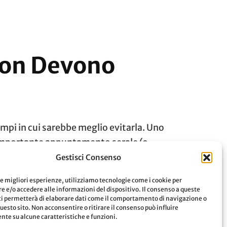
Non Devono
ampi in cui sarebbe meglio evitarla. Uno
to importante appuntamento serale (o
i, …
Gestisci Consenso
le migliori esperienze, utilizziamo tecnologie come i cookie per
 e/o accedere alle informazioni del dispositivo. Il consenso a queste
Leggi
ci permetterà di elaborare dati come il comportamento di navigazione o
questo sito. Non acconsentire o ritirare il consenso può influire
te su alcune caratteristiche e funzioni.