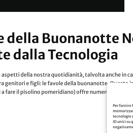
le della Buonanotte 
te dalla Tecnologia
aspetti della nostra quotidianità, talvolta anche in c
tra genitori e figli: le favole della buonanotte. Ques
 a fare il pisolino pomeridiano) offre numerosi benefic
Per fornire 
memorizzare
tecnologie 
ID unici su 
negativamen