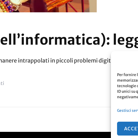
ell’informatica): leg
nere intrappolati in piccoli problemi digitali.
Per fornire 
memorizzare
Su
ti
tecnologie 
ID unici su 
Prima
negativamen
Regola
Gestisci ser
(dell’informatica):
Leggere
ACCE