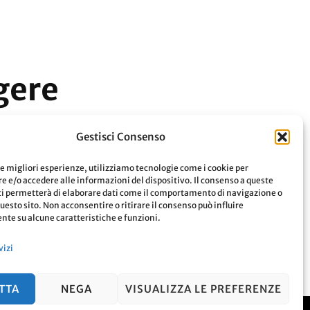
gere
Gestisci Consenso
le migliori esperienze, utilizziamo tecnologie come i cookie per
 e/o accedere alle informazioni del dispositivo. Il consenso a queste
Leggi
ci permetterà di elaborare dati come il comportamento di navigazione o
questo sito. Non acconsentire o ritirare il consenso può influire
te su alcune caratteristiche e funzioni.
vizi
TTA
NEGA
VISUALIZZA LE PREFERENZE