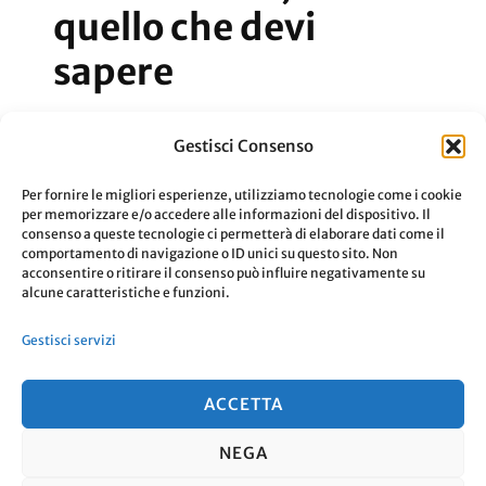
quello che devi
sapere
Tutto quello che dovete sapere su
Gestisci Consenso
DuckDuckGo, il motore di ricerca che
Per fornire le migliori esperienze, utilizziamo tecnologie come i cookie
tiene alla privacy degli utenti.
per memorizzare e/o accedere alle informazioni del dispositivo. Il
consenso a queste tecnologie ci permetterà di elaborare dati come il
comportamento di navigazione o ID unici su questo sito. Non
acconsentire o ritirare il consenso può influire negativamente su
Aggiornato Il
7 Gennaio 2023
Leggi
alcune caratteristiche e funzioni.
Gestisci servizi
ACCETTA
NEGA
© Copyright 2026
. Tutti i diritti