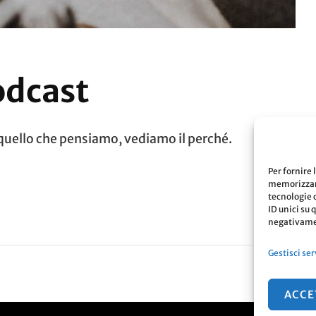
odcast
quello che pensiamo, vediamo il perché.
Per fornire 
memorizzare
tecnologie 
ID unici su 
negativamen
Gestisci ser
ACCE