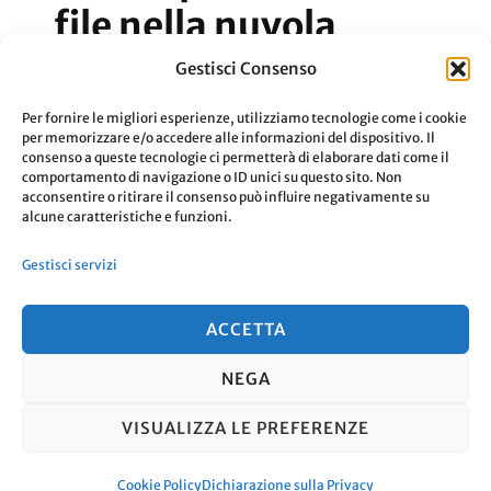
file nella nuvola
Gestisci Consenso
Cloud, quali servizi potete usare per
Per fornire le migliori esperienze, utilizziamo tecnologie come i cookie
salvare i file nella nuvola
per memorizzare e/o accedere alle informazioni del dispositivo. Il
consenso a queste tecnologie ci permetterà di elaborare dati come il
comportamento di navigazione o ID unici su questo sito. Non
acconsentire o ritirare il consenso può influire negativamente su
Aggiornato Il
27 Giugno 2023
Leggi
alcune caratteristiche e funzioni.
Gestisci servizi
ACCETTA
NEGA
© Copyright 2026
. Tutti i diritti
VISUALIZZA LE PREFERENZE
riservati.
Travel Nomad | Sviluppato da
Blossom Themes
. Powered by
WordPress
.
Cookie Policy
Dichiarazione sulla Privacy