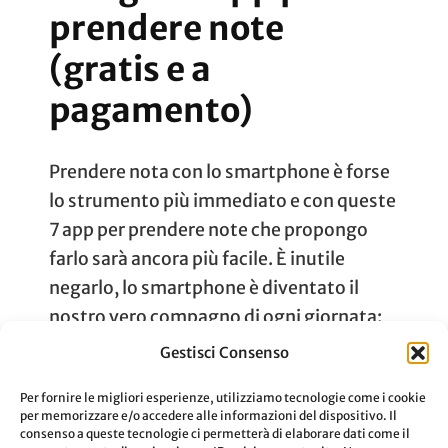
prendere note
(gratis e a
pagamento)
Prendere nota con lo smartphone è forse
lo strumento più immediato e con queste
7 app per prendere note che propongo
farlo sarà ancora più facile. È inutile
negarlo, lo smartphone è diventato il
nostro vero compagno di ogni giornata:
dalla mattina alla sera lo guardiamo,
Gestisci Consenso
controlliamo le chat e tutte le notifiche
Per fornire le migliori esperienze, utilizziamo tecnologie come i cookie
che arrivano. …
per memorizzare e/o accedere alle informazioni del dispositivo. Il
consenso a queste tecnologie ci permetterà di elaborare dati come il