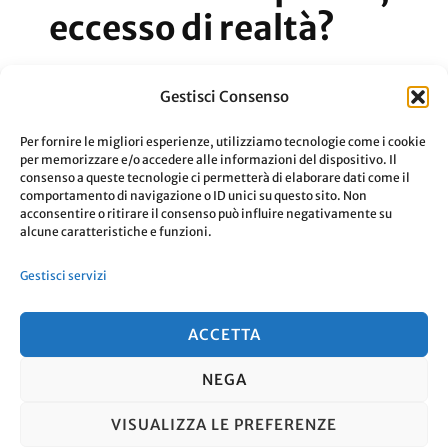
eccesso di realtà?
Gli smartphone hanno portato un
Gestisci Consenso
eccesso di realtà nelle foto che troviamo
Per fornire le migliori esperienze, utilizziamo tecnologie come i cookie
ogni giorno sui social?
per memorizzare e/o accedere alle informazioni del dispositivo. Il
consenso a queste tecnologie ci permetterà di elaborare dati come il
comportamento di navigazione o ID unici su questo sito. Non
acconsentire o ritirare il consenso può influire negativamente su
Aggiornato Il
2 Settembre 2019
Leggi
alcune caratteristiche e funzioni.
Gestisci servizi
ACCETTA
NEGA
© Copyright 2026
. Tutti i diritti
VISUALIZZA LE PREFERENZE
riservati.
Travel Nomad | Sviluppato da