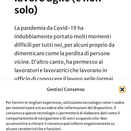
solo)
La pandemia da Covid-19 ha
indubbiamente portato molti momenti
difficili per tutti noi, per alcuni proprio da
dimenticare come la perdita di persone
vicine. D’altro canto, ha permesso ai
lavoratori e lavoratrici che lavorano in
ufficio di conoscere il lavoro agile (ormai
conosciuto come smart working)
Gestisci Consenso
integrandolo con quello tradizionale.
Per fornire le migliori esperienze, utilizziamo tecnologie come i cookie
Visto che molte aziende hanno …
per memorizzare e/o accedere alle informazioni del dispositivo. Il
consenso a queste tecnologie ci permetterà di elaborare dati come il
comportamento di navigazione o ID unici su questo sito. Non
acconsentire o ritirare il consenso può influire negativamente su
Aggiornato Il
18 Dicembre 2022
Leggi
alcune caratteristiche e funzioni.