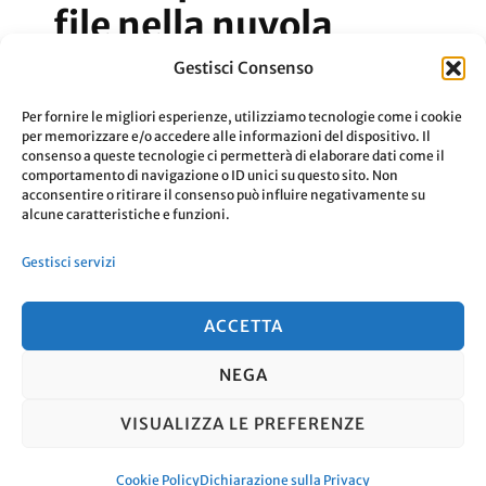
file nella nuvola
Gestisci Consenso
Cloud, quali servizi potete usare per
Per fornire le migliori esperienze, utilizziamo tecnologie come i cookie
salvare i file nella nuvola
per memorizzare e/o accedere alle informazioni del dispositivo. Il
consenso a queste tecnologie ci permetterà di elaborare dati come il
comportamento di navigazione o ID unici su questo sito. Non
acconsentire o ritirare il consenso può influire negativamente su
Aggiornato Il
27 Giugno 2023
Leggi
alcune caratteristiche e funzioni.
Gestisci servizi
ACCETTA
NEGA
© Copyright 2026
. Tutti i diritti
VISUALIZZA LE PREFERENZE
riservati.
Travel Nomad | Sviluppato da
Blossom Themes
. Powered by
WordPress
.
Cookie Policy
Dichiarazione sulla Privacy