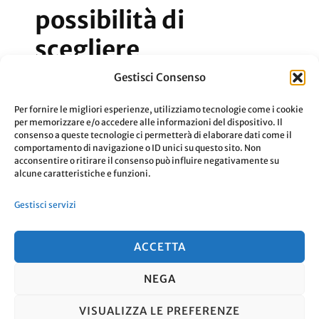
possibilità di
scegliere
Gestisci Consenso
Starbucks e la possibilità di scegliere il
Per fornire le migliori esperienze, utilizziamo tecnologie come i cookie
posto giusto per me.
per memorizzare e/o accedere alle informazioni del dispositivo. Il
consenso a queste tecnologie ci permetterà di elaborare dati come il
comportamento di navigazione o ID unici su questo sito. Non
acconsentire o ritirare il consenso può influire negativamente su
Su
Aggiornato Il
7 Ottobre 2020
0 Commenti
alcune caratteristiche e funzioni.
Starbuc
Leggi
Gestisci servizi
E
La
ACCETTA
Possibil
NEGA
Di
© Copyright 2026
. Tutti i diritti
Sceglier
VISUALIZZA LE PREFERENZE
riservati.
Travel Nomad | Sviluppato da