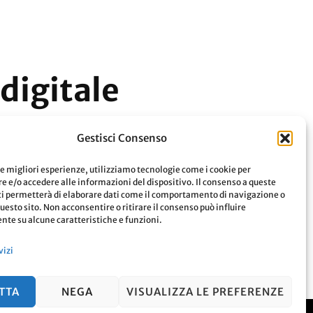
 digitale
imo futuro. Vediamo cosa riguarda.
Gestisci Consenso
le migliori esperienze, utilizziamo tecnologie come i cookie per
 e/o accedere alle informazioni del dispositivo. Il consenso a queste
Leggi
ci permetterà di elaborare dati come il comportamento di navigazione o
questo sito. Non acconsentire o ritirare il consenso può influire
te su alcune caratteristiche e funzioni.
vizi
TTA
NEGA
VISUALIZZA LE PREFERENZE