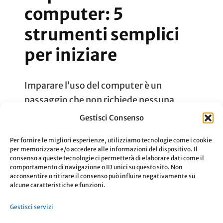
computer: 5
strumenti semplici
per iniziare
Imparare l’uso del computer è un
passaggio che non richiede nessuna
premessa e nemmeno un’età precisa.
Gestisci Consenso
Ecco 5 strumenti per il primissimo
Per fornire le migliori esperienze, utilizziamo tecnologie come i cookie
approccio.
per memorizzare e/o accedere alle informazioni del dispositivo. Il
consenso a queste tecnologie ci permetterà di elaborare dati come il
comportamento di navigazione o ID unici su questo sito. Non
acconsentire o ritirare il consenso può influire negativamente su
Aggiornato Il
9 Maggio 2023
Leggi
alcune caratteristiche e funzioni.
Gestisci servizi