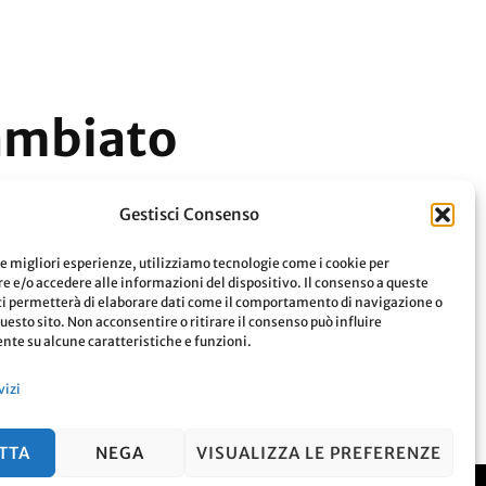
cambiato
 usate.
Gestisci Consenso
le migliori esperienze, utilizziamo tecnologie come i cookie per
 e/o accedere alle informazioni del dispositivo. Il consenso a queste
Leggi
ci permetterà di elaborare dati come il comportamento di navigazione o
questo sito. Non acconsentire o ritirare il consenso può influire
te su alcune caratteristiche e funzioni.
vizi
TTA
NEGA
VISUALIZZA LE PREFERENZE