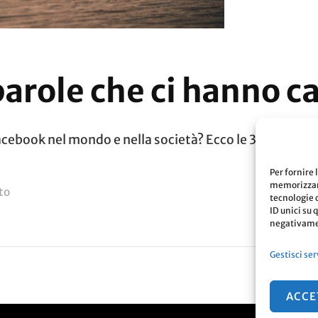
parole che ci hanno 
cebook nel mondo e nella società? Ecco le 3 parole più
Per fornire 
memorizzare
Su
to
tecnologie 
ID unici su 
Facebook:
negativamen
Le
Gestisci ser
3
Parole
ACCE
Che