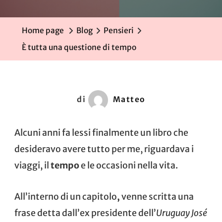
Tutta
Una
Home page
Blog
Pensieri
Questi
È tutta una questione di tempo
Di
Tempo
di
Matteo
Alcuni anni fa lessi finalmente un libro che
desideravo avere tutto per me, riguardava i
viaggi, il
tempo
e le occasioni nella vita.
All’interno di un capitolo
,
venne scritta una
frase detta dall’ex presidente dell’
Uruguay José