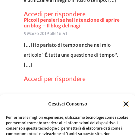
e utilizzare al meglio il nostro tempo. […]
Accedi per rispondere
Piccoli pensieri se hai intenzione di aprire
un blog – Il blog del nagi
9 Marzo 2019 alle 16:41
[…] Ho parlato di tempo anche nel mio
articolo “È tutta una questione di tempo“.
[…]
Accedi per rispondere
Gestisci Consenso
Per fornire le migliori esperienze, utilizziamo tecnologie come i cookie
per memorizzare e/o accedere alle informazioni del dispositivo. Il
LASCIA UN COMMENTO
consenso a queste tecnologie ci permetterà di elaborare dati come il
comportamento di navigazione o ID unici su questo sito. Non