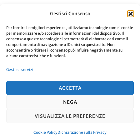
Navigazione
Gestisci Consenso
ARTICOLO PRECEDENTE
Detox Day, una giornata per
Per fornire le migliori esperienze, utilizziamo tecnologie come i cookie
articoli
per memorizzare e/o accedere alle informazioni del dispositivo. Il
staccare la spina dalla tecnologia
consenso a queste tecnologie ci permetterà di elaborare dati come il
comportamento di navigazione o ID unici su questo sito. Non
acconsentire o ritirare il consenso può influire negativamente su
ARTICOLO SUCCESSIVO
alcune caratteristiche e funzioni.
Tutte le Opzioni Legali per il
Gestisci servizi
Calcio in Streaming
ACCETTA
NEGA
© Copyright 2026
. Tutti i diritti
VISUALIZZA LE PREFERENZE
riservati.
Travel Nomad | Sviluppato da
Blossom Themes
. Powered by
WordPress
.
Cookie Policy
Dichiarazione sulla Privacy