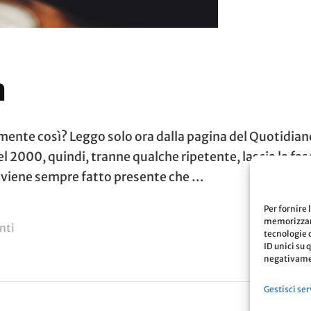
a
amente così? Leggo solo ora dalla pagina del Quotidian
 2000, quindi, tranne qualche ripetente, lascia la fase 
 viene sempre fatto presente che …
Per fornire 
memorizzare
Su
nti
tecnologie 
ID unici su 
La
negativamen
Nuova
Gestisci ser
Scuola