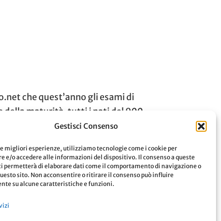
o.net che quest’anno gli esami di
della maturità, tutti i nati del 900.
Gestisci Consenso
le migliori esperienze, utilizziamo tecnologie come i cookie per
 e/o accedere alle informazioni del dispositivo. Il consenso a queste
Leggi
ci permetterà di elaborare dati come il comportamento di navigazione o
questo sito. Non acconsentire o ritirare il consenso può influire
te su alcune caratteristiche e funzioni.
vizi