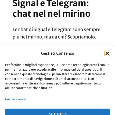
Signal e Telegram:
chat nel nel mirino
Le chat di Signal e Telegram sono sempre
più nel mirino, ma da chi? Scopriamolo.
Gestisci Consenso
Aggiornato Il
22 Gennaio 2020
Leggi
Per fornire le migliori esperienze, utilizziamo tecnologie come i cookie
per memorizzare e/o accedere alle informazioni del dispositivo. Il
consenso a queste tecnologie ci permetterà di elaborare dati come il
comportamento di navigazione o ID unici su questo sito. Non
acconsentire o ritirare il consenso può influire negativamente su
alcune caratteristiche e funzioni.
Paginazione
Pagina
Pagina
Pagina
1
2
3
Gestisci servizi
degli
ACCETTA