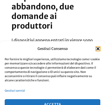
abbandono, due
domande ai
produttori
I dispositivi appena entrati in vigore sono
una nuova tecnologia contro
Gestisci Consenso
l’abbandono dei bambini nelle auto.
Per fornire le migliori esperienze, utilizziamo tecnologie come i cookie
Seguite le mie due domande.
per memorizzare e/o accedere alle informazioni del dispositivo. Il
consenso a queste tecnologie ci permetterà di elaborare dati come il
comportamento di navigazione o ID unici su questo sito. Non
acconsentire o ritirare il consenso può influire negativamente su
Aggiornato Il
10 Novembre 2019
Leggi
alcune caratteristiche e funzioni.
Gestisci servizi
ACCETTA