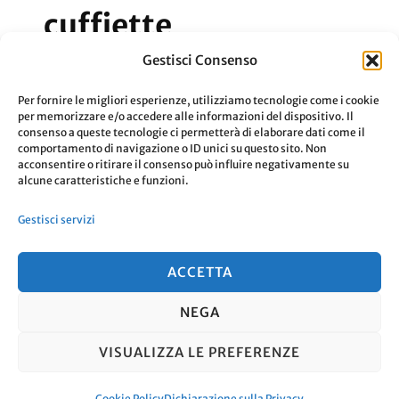
cuffiette
Gestisci Consenso
Gli “studenti con le cuffiette” fa parte di
Per fornire le migliori esperienze, utilizziamo tecnologie come i cookie
una risposta presente in una intervista.
per memorizzare e/o accedere alle informazioni del dispositivo. Il
consenso a queste tecnologie ci permetterà di elaborare dati come il
comportamento di navigazione o ID unici su questo sito. Non
acconsentire o ritirare il consenso può influire negativamente su
Aggiornato Il
3 Novembre 2019
Leggi
alcune caratteristiche e funzioni.
Gestisci servizi
ACCETTA
NEGA
© Copyright 2026
. Tutti i diritti
VISUALIZZA LE PREFERENZE
riservati.
Travel Nomad | Sviluppato da
Blossom Themes
. Powered by
WordPress
.
Cookie Policy
Dichiarazione sulla Privacy