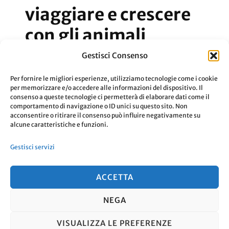
viaggiare e crescere
con gli animali
Gestisci Consenso
AirBnb Animals: viaggiare e crescere
Per fornire le migliori esperienze, utilizziamo tecnologie come i cookie
insieme agli amici animali.
per memorizzare e/o accedere alle informazioni del dispositivo. Il
consenso a queste tecnologie ci permetterà di elaborare dati come il
comportamento di navigazione o ID unici su questo sito. Non
acconsentire o ritirare il consenso può influire negativamente su
Aggiornato Il
12 Gennaio 2020
Leggi
alcune caratteristiche e funzioni.
Gestisci servizi
ACCETTA
NEGA
© Copyright 2026
. Tutti i diritti
VISUALIZZA LE PREFERENZE
riservati.
Travel Nomad | Sviluppato da