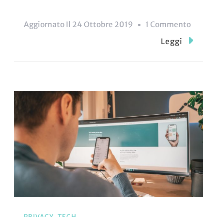
Su
Aggiornato Il
24 Ottobre 2019
1 Commento
Facebo
Leggi
Le
3
Parole
Che
Ci
Hanno
Cambi
PRIVACY
TECH