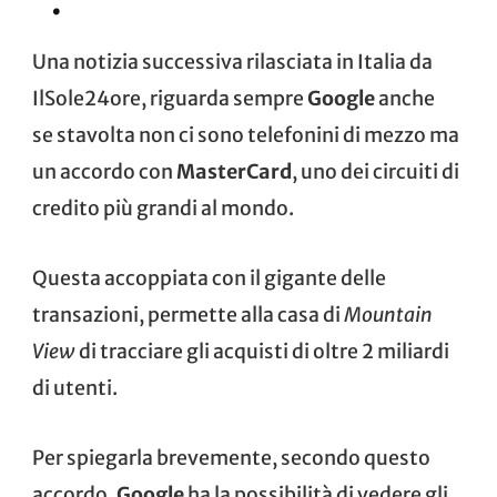
“.
Una notizia successiva rilasciata in Italia da
IlSole24ore
, riguarda sempre
Google
anche
se stavolta non ci sono telefonini di mezzo ma
un accordo con
MasterCard
, uno dei circuiti di
credito più grandi al mondo.
Questa accoppiata con il gigante delle
transazioni, permette alla casa di
Mountain
View
di tracciare gli acquisti di oltre 2 miliardi
di utenti.
Per spiegarla brevemente, secondo questo
accordo,
Google
ha la possibilità di vedere gli