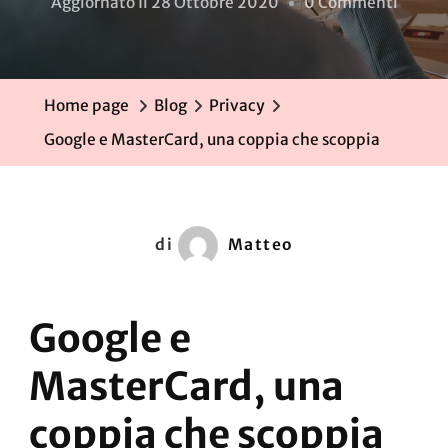
Su
Aggiornato Il
28 Ottobre 2020
0 Commenti
Googl
E
Master
Home page
Blog
Privacy
Una
Google e MasterCard, una coppia che scoppia
Coppi
Che
Scoppi
di
Matteo
Google e
MasterCard, una
coppia che scoppia