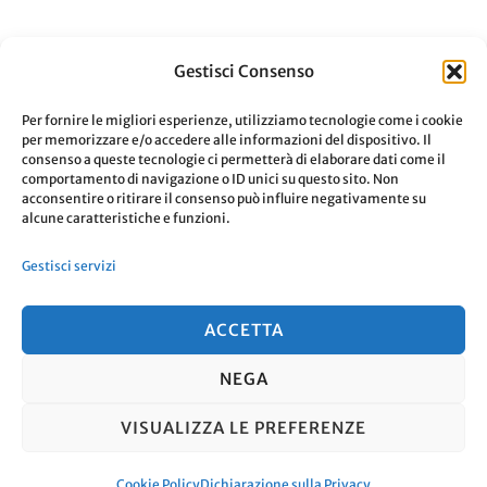
Gestisci Consenso
Per fornire le migliori esperienze, utilizziamo tecnologie come i cookie
per memorizzare e/o accedere alle informazioni del dispositivo. Il
LASCIA UN COMMENTO
consenso a queste tecnologie ci permetterà di elaborare dati come il
comportamento di navigazione o ID unici su questo sito. Non
acconsentire o ritirare il consenso può influire negativamente su
alcune caratteristiche e funzioni.
Devi essere
connesso
per inviare un
Gestisci servizi
commento.
ACCETTA
NEGA
© Copyright 2026
. Tutti i diritti
VISUALIZZA LE PREFERENZE
riservati.
Travel Nomad | Sviluppato da
Blossom Themes
. Powered by
WordPress
.
Cookie Policy
Dichiarazione sulla Privacy