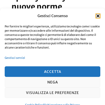
nuove norme
Gestisci Consenso
Come sono cambiate le norme per chi ha
Per fornire le migliori esperienze, utilizziamo tecnologie come i cookie
un account Spotify Family?
per memorizzare e/o accedere alle informazioni del dispositivo. Il
consenso a queste tecnologie ci permetterà di elaborare dati come il
comportamento di navigazione o ID unici su questo sito. Non
acconsentire o ritirare il consenso può influire negativamente su
Aggiornato Il
3 Novembre 2019
Leggi
alcune caratteristiche e funzioni.
Gestisci servizi
ACCETTA
NEGA
© Copyright 2026
. Tutti i diritti
VISUALIZZA LE PREFERENZE
riservati.
Travel Nomad | Sviluppato da
Blossom Themes
. Powered by
WordPress
.
Cookie Policy
Dichiarazione sulla Privacy