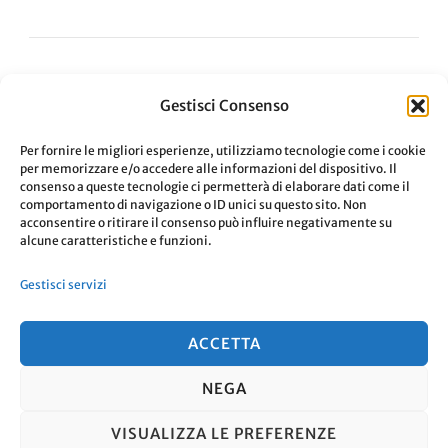
Gestisci Consenso
Navigazione
ARTICOLO PRECEDENTE
Privacy: le 5 app per un uso
Per fornire le migliori esperienze, utilizziamo tecnologie come i cookie
articoli
per memorizzare e/o accedere alle informazioni del dispositivo. Il
quotidiano
consenso a queste tecnologie ci permetterà di elaborare dati come il
comportamento di navigazione o ID unici su questo sito. Non
acconsentire o ritirare il consenso può influire negativamente su
ARTICOLO SUCCESSIVO
alcune caratteristiche e funzioni.
Lavorare con i bambini, un mio
Gestisci servizi
punto di vista
ACCETTA
NEGA
© Copyright 2026
. Tutti i diritti
VISUALIZZA LE PREFERENZE
riservati.
Travel Nomad | Sviluppato da