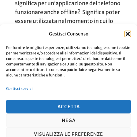
significa per un’applicazione del telefono
funzionare anche offline? Significa poter
essere utilizzata nel momento in cui lo
smartphone non ha la rete, volente o
Gestisci Consenso
nolente. …
Per fornire le migliori esperienze, utilizziamo tecnologie come i cookie
per memorizzare e/o accedere alle informazioni del dispositivo. Il
consenso a queste tecnologie ci permetterà di elaborare dati come il
Aggiornato Il
12 Settembre 2021
comportamento di navigazione o ID unici su questo sito. Non
acconsentire o ritirare il consenso può influire negativamente su
Su
0 Commenti
Leggi
alcune caratteristiche e funzioni.
6
Gestisci servizi
Tipi
Di
ACCETTA
Applicazioni
NEGA
Gestibili
© Copyright 2026
. Tutti i diritti
Offline
VISUALIZZA LE PREFERENZE
riservati.
Travel Nomad | Sviluppato da