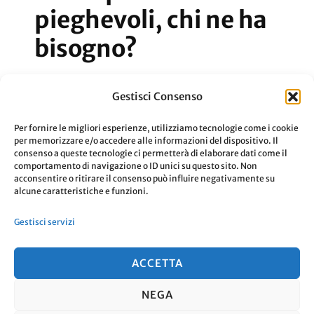
pieghevoli, chi ne ha
bisogno?
Un mercato che sta per accogliere gli
Gestisci Consenso
smartphone pieghevoli coglierà i bisogni
Per fornire le migliori esperienze, utilizziamo tecnologie come i cookie
delle persone?
per memorizzare e/o accedere alle informazioni del dispositivo. Il
consenso a queste tecnologie ci permetterà di elaborare dati come il
comportamento di navigazione o ID unici su questo sito. Non
acconsentire o ritirare il consenso può influire negativamente su
Aggiornato Il
23 Gennaio 2020
Leggi
alcune caratteristiche e funzioni.
Gestisci servizi
ACCETTA
NEGA
© Copyright 2026
. Tutti i diritti