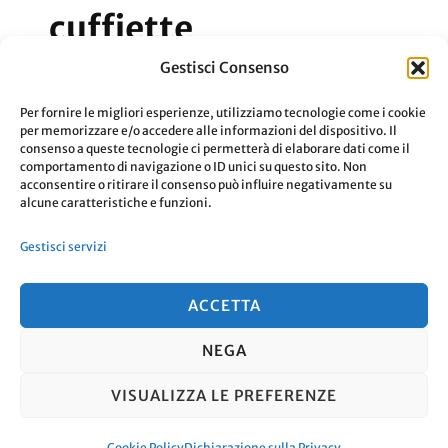
cuffiette
Gestisci Consenso
Gli “studenti con le cuffiette” fa parte di
Per fornire le migliori esperienze, utilizziamo tecnologie come i cookie
una risposta presente in una intervista.
per memorizzare e/o accedere alle informazioni del dispositivo. Il
consenso a queste tecnologie ci permetterà di elaborare dati come il
comportamento di navigazione o ID unici su questo sito. Non
acconsentire o ritirare il consenso può influire negativamente su
Aggiornato Il
3 Novembre 2019
Leggi
alcune caratteristiche e funzioni.
Gestisci servizi
ACCETTA
NEGA
© Copyright 2026
. Tutti i diritti
VISUALIZZA LE PREFERENZE
riservati.
Travel Nomad | Sviluppato da
Blossom Themes
. Powered by
WordPress
.
Cookie Policy
Dichiarazione sulla Privacy