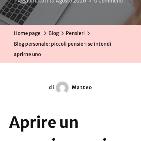
Su
Aggiornato Il
19 Agosto 2020
0 Commenti
Blog
Persona
Piccoli
Home page
Blog
Pensieri
Pensier
Blog personale: piccoli pensieri se intendi
Se
aprirne uno
Intendi
Aprirn
Uno
di
Matteo
Aprire un