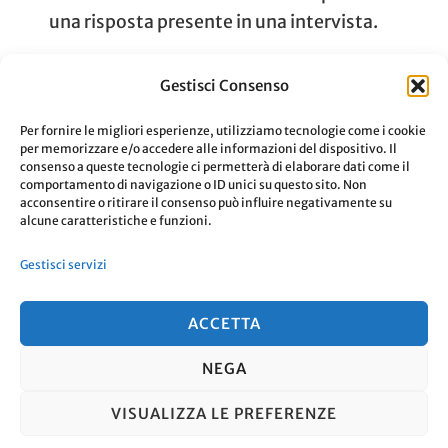
una risposta presente in una intervista.
Gestisci Consenso
Aggiornato Il
3 Novembre 2019
Leggi
Per fornire le migliori esperienze, utilizziamo tecnologie come i cookie
per memorizzare e/o accedere alle informazioni del dispositivo. Il
consenso a queste tecnologie ci permetterà di elaborare dati come il
comportamento di navigazione o ID unici su questo sito. Non
acconsentire o ritirare il consenso può influire negativamente su
alcune caratteristiche e funzioni.
Paginazione
Pagina
Pagina
…
Pagina
1
2
7
Gestisci servizi
degli
ACCETTA
articoli
NEGA
© Copyright 2026
. Tutti i diritti
VISUALIZZA LE PREFERENZE
riservati.
Travel Nomad | Sviluppato da