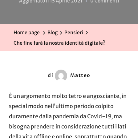
Su
Aggiornato Il
15 Aprile 2021
0 Commenti
Che
Fine
Farà
Home page
Blog
Pensieri
La
Che fine farà la nostra identità digitale?
Nostra
Identità
Digitale
di
Matteo
È un argomento molto tetro e angosciante, in
special modo nell’ultimo periodo colpito
duramente dalla pandemia da Covid-19, ma
bisogna prendere in considerazione tutti i lati
della vita offline e online, soprattutto quando