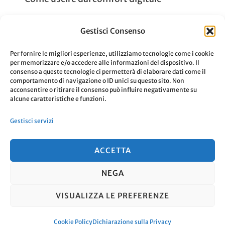
Gestisci Consenso
Su
Aggiornato Il
22 Gennaio 2020
0 Commenti
Comfo
Leggi
Per fornire le migliori esperienze, utilizziamo tecnologie come i cookie
per memorizzare e/o accedere alle informazioni del dispositivo. Il
Digita
consenso a queste tecnologie ci permetterà di elaborare dati come il
comportamento di navigazione o ID unici su questo sito. Non
5
acconsentire o ritirare il consenso può influire negativamente su
alcune caratteristiche e funzioni.
Consig
Paginazione
Pagina
Pagina
…
Pagina
1
2
5
Per
Gestisci servizi
Uscirn
degli
ACCETTA
articoli
NEGA
© Copyright 2026
. Tutti i diritti
VISUALIZZA LE PREFERENZE
riservati.
Travel Nomad | Sviluppato da
Blossom Themes
. Powered by
WordPress
.
Cookie Policy
Dichiarazione sulla Privacy