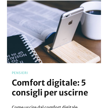
Questi
Smartphone
Non
Potrai
Più
Usare
WhatsApp
PENSIERI
Comfort digitale: 5
consigli per uscirne
Come uscire dal comfort digitale