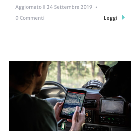
Aggiornato Il
24 Settembre 2019
Su
0 Commenti
Leggi
Se
Hai
Uno
Di
Questi
Smartphone
Non
Potrai
Più
Usare
WhatsApp