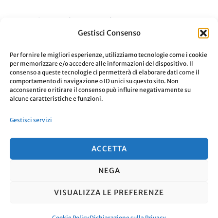
Aggiornato Il
12 Settembre 2021
Gestisci Consenso
Su
0 Commenti
Leggi
6
Per fornire le migliori esperienze, utilizziamo tecnologie come i cookie
per memorizzare e/o accedere alle informazioni del dispositivo. Il
Tipi
consenso a queste tecnologie ci permetterà di elaborare dati come il
comportamento di navigazione o ID unici su questo sito. Non
Di
acconsentire o ritirare il consenso può influire negativamente su
alcune caratteristiche e funzioni.
Applicazioni
Paginazione
Pagina
Pagina
…
Pagina
1
2
4
Gestibili
Gestisci servizi
Offline
degli
ACCETTA
articoli
NEGA
© Copyright 2026
. Tutti i diritti
VISUALIZZA LE PREFERENZE
riservati.
Travel Nomad | Sviluppato da
Blossom Themes
. Powered by
WordPress
.
Cookie Policy
Dichiarazione sulla Privacy