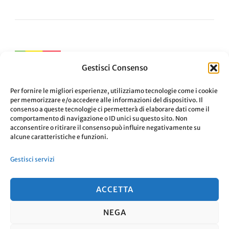
Navigazione
ARTICOLO PRECEDENTE
Gestisci Consenso
Qwant: La tua alternativa
articoli
privacy-friendly al motore di
Per fornire le migliori esperienze, utilizziamo tecnologie come i cookie
per memorizzare e/o accedere alle informazioni del dispositivo. Il
ricerca tradizionale
consenso a queste tecnologie ci permetterà di elaborare dati come il
comportamento di navigazione o ID unici su questo sito. Non
acconsentire o ritirare il consenso può influire negativamente su
ARTICOLO SUCCESSIVO
alcune caratteristiche e funzioni.
L’intelligenza artificiale ci
Gestisci servizi
toglierà il lavoro!
ACCETTA
NEGA
© Copyright 2026
. Tutti i diritti