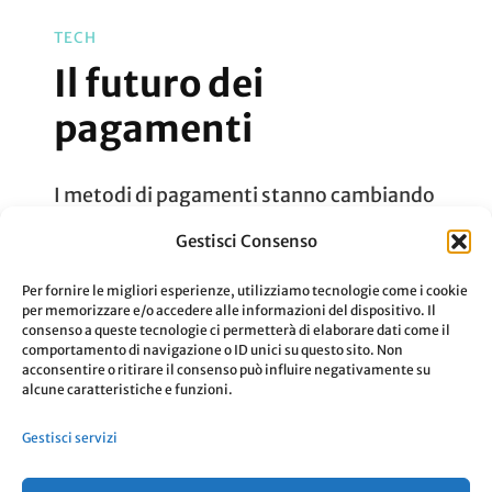
TECH
Il futuro dei
pagamenti
I metodi di pagamenti stanno cambiando
e in fretta.
Gestisci Consenso
Vediamo insieme come si sono evoluti.
Per fornire le migliori esperienze, utilizziamo tecnologie come i cookie
per memorizzare e/o accedere alle informazioni del dispositivo. Il
consenso a queste tecnologie ci permetterà di elaborare dati come il
Aggiornato Il
2 Settembre 2020
comportamento di navigazione o ID unici su questo sito. Non
acconsentire o ritirare il consenso può influire negativamente su
Su
3 Commenti
Leggi
alcune caratteristiche e funzioni.
Il
Gestisci servizi
Futuro
Dei