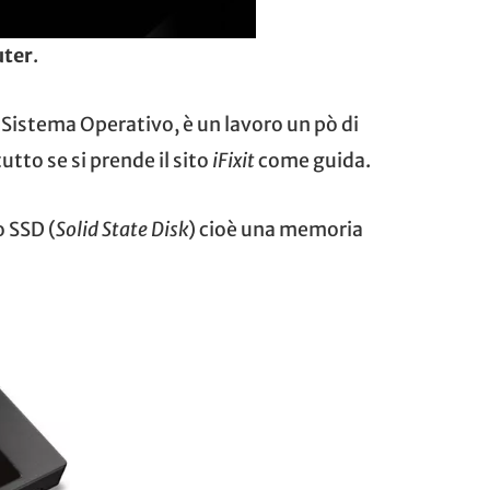
uter
.
 Sistema Operativo, è un lavoro un pò di
tto se si prende il sito
iFixit
come guida.
o SSD (
Solid State Disk
) cioè una memoria