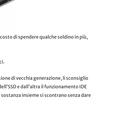
 costo di spendere qualche soldino in più,
ci.
sione di vecchia generazione, li sconsiglio
dell’SSD e dall’altra il funzionamento IDE
n sostanza insieme si scontrano senza dare