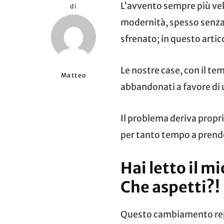
L’avvento sempre più vel
di
modernità, spesso senza 
sfrenato; in questo artic
Le nostre case, con il tem
Matteo
abbandonati a favore di 
Il problema deriva propr
per tanto tempo a prende
Hai letto il mi
Che aspetti?!
Questo cambiamento repe